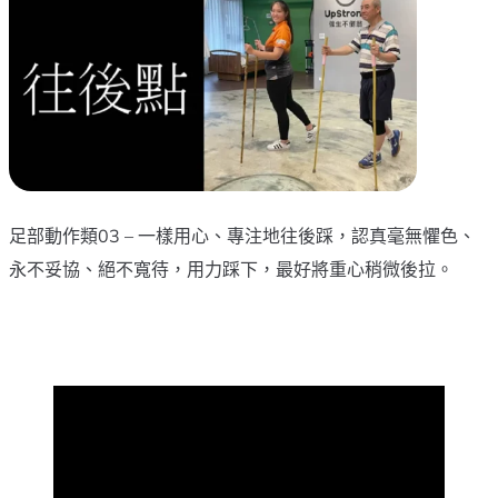
腳ㄚ市集
課程活動
足部照護
足部動作類03 – 一樣用心、專注地往後踩，認真毫無懼色、
影音頻道
永不妥協、絕不寬待，用力踩下，最好將重心稍微後拉。
關於我們