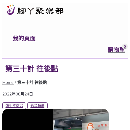
我的頁面
0
購物車
0
購物車
登入
第三十計 往後點
有任何問題都可以跟我們聯絡
Home
/
第三十計 往後點
營業時間：週一至週五9:00~12:00，13:
2022年08月24日
加入官方LINE好友
強生不倒翁
影音頻道
腳ㄚ聚樂部