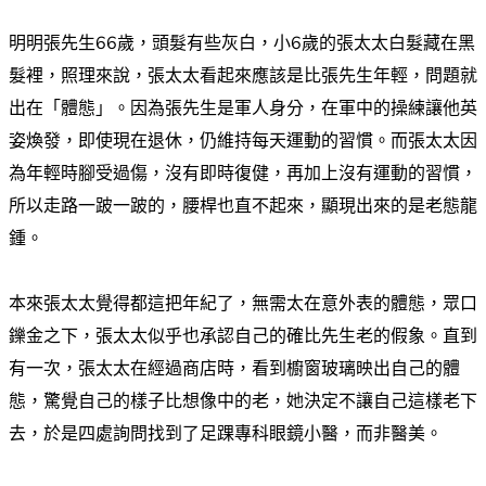
明明張先生66歲，頭髮有些灰白，小6歲的張太太白髮藏在黑
髮裡，照理來說，張太太看起來應該是比張先生年輕，問題就
出在「體態」。因為張先生是軍人身分，在軍中的操練讓他英
姿煥發，即使現在退休，仍維持每天運動的習慣。而張太太因
為年輕時腳受過傷，沒有即時復健，再加上沒有運動的習慣，
所以走路一跛一跛的，腰桿也直不起來，顯現出來的是老態龍
鍾。
本來張太太覺得都這把年紀了，無需太在意外表的體態，眾口
鑠金之下，張太太似乎也承認自己的確比先生老的假象。直到
有一次，張太太在經過商店時，看到櫥窗玻璃映出自己的體
態，驚覺自己的樣子比想像中的老，她決定不讓自己這樣老下
去，於是四處詢問找到了足踝專科眼鏡小醫，而非醫美。