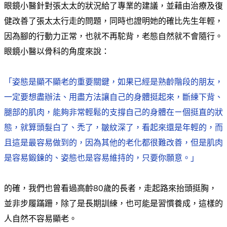
眼鏡小醫針對張太太的狀況給了專業的建議，並藉由治療及復
健改善了張太太行走的問題，同時也證明她的確比先生年輕，
因為腳的行動力正常，也就不再駝背，老態自然就不會隨行。
眼鏡小醫以骨科的角度來說：
「姿態是顯不顯老的重要關鍵，如果已經是熟齡階段的朋友，
一定要想盡辦法、用盡方法讓自己的身體挺起來，斷練下背、
腿部的肌肉，能夠非常輕鬆的支撐自己的身體在ㄧ個挺直的狀
態，就算頭髮白了、禿了，皺紋深了，看起來還是年輕的，而
且這是最容易做到的，因為其他的老化都很難改善，但是肌肉
是容易鍛鍊的、姿態也是容易維持的，只要你願意。」
的確，我們也曾看過高齡80歲的長者，走起路來抬頭挺胸，
並非步履蹣跚，除了是長期訓練，也可能是習慣養成，這樣的
人自然不容易顯老。