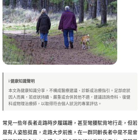
腳ㄚ市集
課程活動
足部照護
影音頻道
ℹ️ 健康知識聲明
本文為健康知識分享，不構成醫療建議、診斷或治療指引。足部症狀
關於我們
因人而異，若症狀持續、嚴重或合併其他不適，建議諮詢骨科、復健
科或物理治療師，以取得符合個人狀況的專業評估。
常見一些年長者走路時步履蹣跚，甚至彎腰駝背地行走，但若
是有人姿態挺直，走路大步前進，在一群同齡長者中是不是會