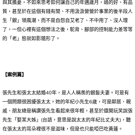
與其擔憂，不如來思考如何讓自己的年邁歲月，過的好、有品
質，甚至於在這個有錢有閒、不用汲汲營營於事業的後半段人
生「銀」領風潮，而不是自怨自艾老了、不中用了、沒人理
了，一但心裡有這個想法之後，駝背、腳部的控制能力差等等
的「老」態就如影隨形了。
.
【案例篇】
張先生和張太太結婚40年，是人人稱羨的銀髮夫妻。可是有
一個問題很困擾張太太。她的年紀小先生6歲，可是鄰居、親
戚、朋友總是稱讚張先生看起來很年輕，甚至於還開玩笑說張
先生「娶某大姊」(台語，意思是說太太的年紀比丈夫大)，聽
在張太太的耳朵裡很不是滋味，但是也只能啞巴吃黃蓮。