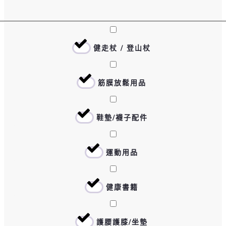
健走杖 / 登山杖
0
筋膜放鬆用品
0
鞋墊/襪子配件
0
運動用品
0
健康書籍
0
護腰護膝/坐墊
0