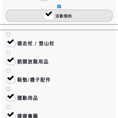
活動預約
0
健走杖 / 登山杖
0
筋膜放鬆用品
0
鞋墊/襪子配件
0
運動用品
0
健康書籍
0